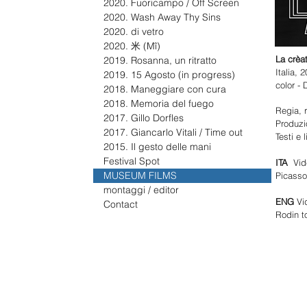
2020. Fuoricampo / Off Screen
2020. Wash Away Thy Sins
2020. di vetro
2020. 米 (Mî)
La crèa
2019. Rosanna, un ritratto
Italia, 
2019. 15 Agosto (in progress)
color - 
2018. Maneggiare con cura
2018. Memoria del fuego
Regia, 
2017. Gillo Dorfles
Produzi
2017. Giancarlo Vitali / Time out
Testi e 
2015. Il gesto delle mani
Festival Spot
ITA
Vid
MUSEUM FILMS
Picasso 
montaggi / editor
ENG
V
i
Contact
Rodin to