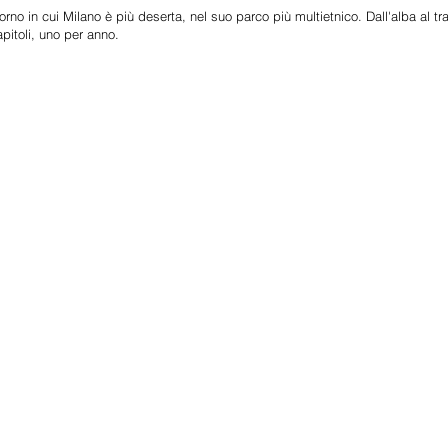
iorno in cui Milano è più deserta, nel suo parco più multietnico. Dall'alba al t
dal 2018 al 2028.
apitoli, uno per anno.