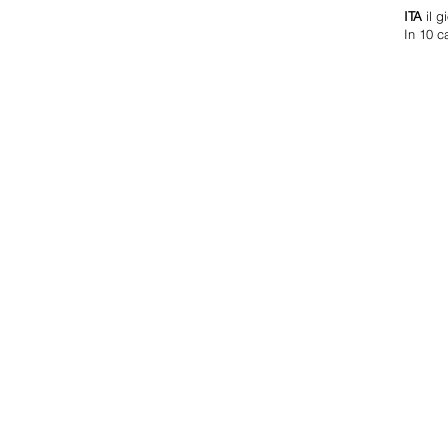
ITA
il g
In 10 c