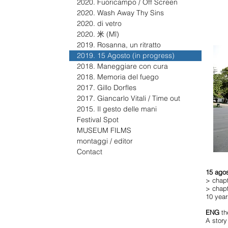
2020. Fuoricampo / Off Screen
2020. Wash Away Thy Sins
2020. di vetro
2020. 米 (Mî)
2019. Rosanna, un ritratto
2019. 15 Agosto (in progress)
2018. Maneggiare con cura
2018. Memoria del fuego
2017. Gillo Dorfles
2017. Giancarlo Vitali / Time out
2015. Il gesto delle mani
Festival Spot
MUSEUM FILMS
montaggi / editor
Contact
15 ago
> chapt
> chapt
10 year
ENG
th
A story